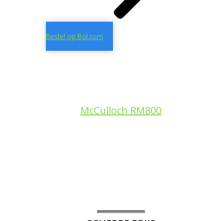
Bestel op Bol.com
McCulloch RM800