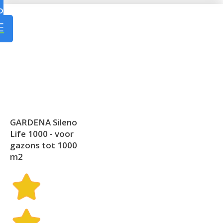
P
E
GARDENA Sileno
Life 1000 - voor
gazons tot 1000
m2