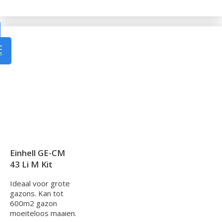
J
E
Einhell GE-CM
43 Li M Kit
Ideaal voor grote
gazons. Kan tot
600m2 gazon
moeiteloos maaien.