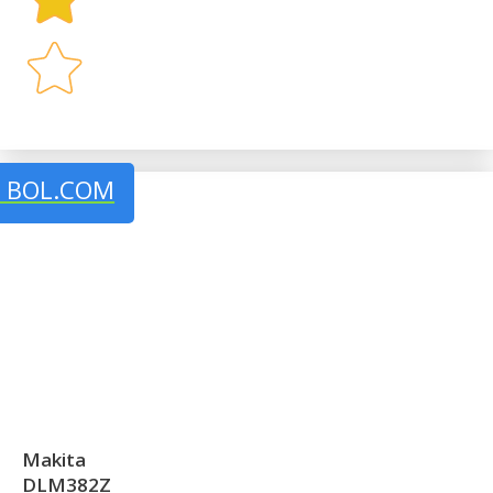
J BOL.COM
Makita
DLM382Z