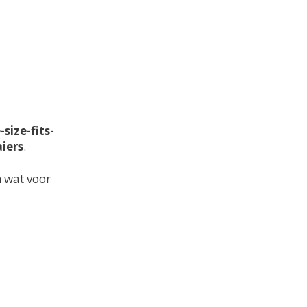
size-fits-
iers
.
n wat voor