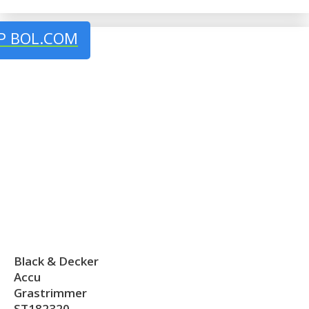
P BOL.COM
Black & Decker
Accu
Grastrimmer
ST182320