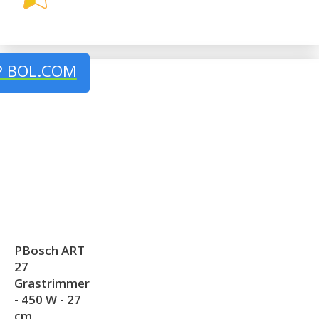
P BOL.COM
PBosch ART
27
Grastrimmer
- 450 W - 27
cm