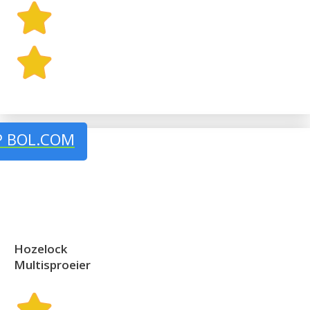
P BOL.COM
Hozelock
Multisproeier