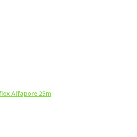
etslang
flex Alfapore 25m