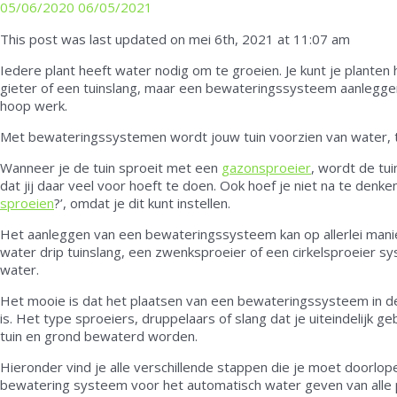
05/06/2020
06/05/2021
This post was last updated on mei 6th, 2021 at 11:07 am
Iedere plant heeft water nodig om te groeien. Je kunt je plant
gieter of een tuinslang, maar een bewateringssysteem aanleggen
hoop werk.
Met bewateringssystemen wordt jouw tuin voorzien van water, ter
Wanneer je de tuin sproeit met een
gazonsproeier
, wordt de tu
dat jij daar veel voor hoeft te doen. Ook hoef je niet na te denke
sproeien
?’, omdat je dit kunt instellen.
Het aanleggen van een bewateringssysteem kan op allerlei manie
water drip tuinslang, een zwenksproeier of een cirkelsproeier sy
water.
Het mooie is dat het plaatsen van een bewateringssysteem in d
is. Het type sproeiers, druppelaars of slang dat je uiteindelijk geb
tuin en grond bewaterd worden.
Hieronder vind je alle verschillende stappen die je moet doorlo
bewatering systeem voor het automatisch water geven van alle pla