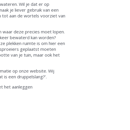
ewateren. Wil je dat er op
maak je liever gebruik van een
in tot aan de wortels voorziet van
len waar deze precies moet lopen.
én keer bewaterd kan worden?
ze plekken ruimte is om hier een
 sproeiers geplaatst moeten
otte van je tuin, maar ook het
ormatie op onze website. Wij
at is een druppelslang?’.
et het aanleggen