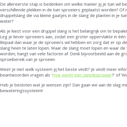
De allereerste stap is bedenken om welke manier jij je tuin wil b
verschillende plekken in de tuin sproeiers geplaatst worden? Of 
druppelslang die via kleine gaatjes in de slang de planten in je tu
water?
Als je kiest voor een druppel slang is het belangrijk om te bepa
Leg je liever sproeiers aan, zodat een groter oppervlakte in é
Bepaal dan waar je de sproeiers wil hebben en zorg dat er op de
slang heen te laten lopen. Waar de slang moet lopen en waar de
worden, hangt van vele factoren af. Denk bijvoorbeeld aan de gro
sproeibereik van je sproeier.
Weet je niet welk systeem jij het beste vindt? Je vindt meer inf
beantwoorden vragen als ‘
Hoe werkt een zwenksproeier
?’ of ‘W
Heb je besloten wat je wensen zijn? Dan gaan we aan de slag m
bewateringssysteem!