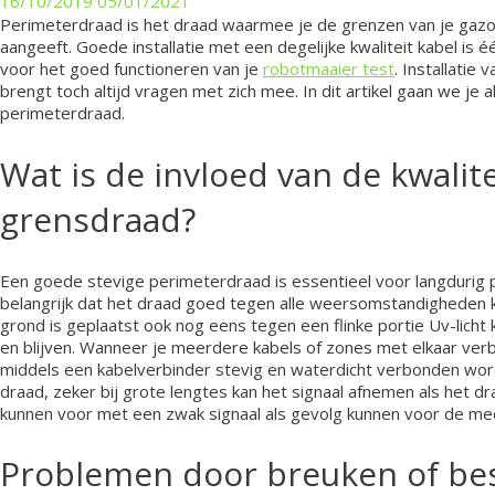
16/10/2019
05/01/2021
Perimeterdraad is het draad waarmee je de grenzen van je gaz
aangeeft. Goede installatie met een degelijke kwaliteit kabel is é
voor het goed functioneren van je
robotmaaier test
. Installatie
brengt toch altijd vragen met zich mee. In dit artikel gaan we je a
perimeterdraad.
Wat is de invloed van de kwalit
grensdraad?
Een goede stevige perimeterdraad is essentieel voor langdurig p
belangrijk dat het draad goed tegen alle weersomstandigheden
grond is geplaatst ook nog eens tegen een flinke portie Uv-licht k
en blijven. Wanneer je meerdere kabels of zones met elkaar verbi
middels een kabelverbinder stevig en waterdicht verbonden word
draad, zeker bij grote lengtes kan het signaal afnemen als het dr
kunnen voor met een zwak signaal als gevolg kunnen voor de me
Problemen door breuken of be